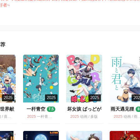
好者~
推荐
2025
2025
2025
20
的世界献
一杆青空
坏女孩 ばっどが
雨天遇见狸
7.5
8
！
ーる
8.9
7.2
冒险 / 多版 / 动画
2025
一杆青空 / 多版 / 动画
2025
动画 / 多版
2025
动画 / 雨天遇见狸/和雨和你 / 多版 / 剧情