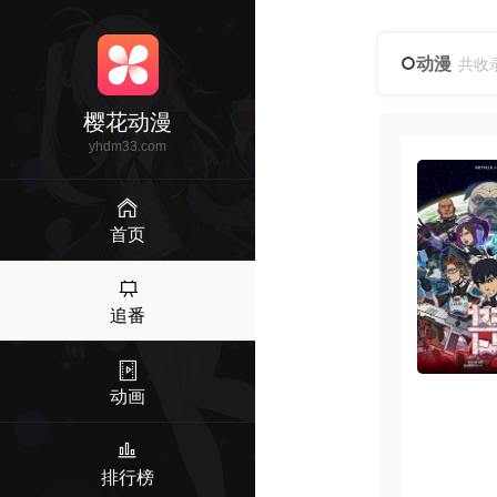
动漫
共收
樱花动漫
yhdm33.com
首页
追番
动画
排行榜