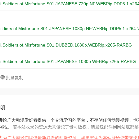
ori.Soldiers.of.Misfortune.S01.JAPANESE.720p.NF.WEBRip.DDP5.1.x
.Soldiers.of.Misfortune.S01.JAPANESE.1080p.NF.WEBRip.DDP5.1.x26
ori.Soldiers.of.Misfortune.S01.DUBBED.1080p.WEBRip.x265-RARBG
ori.Soldiers.of.Misfortune.S01.JAPANESE.1080p.WEBRip.x265-RARBG
批量复制
说明
漫
给广大动漫爱好者提供一个交流学习的平台，不存储任何动漫视频，也
网站。
若本站收录的资源无意侵犯了贵司版权，请发送邮件到网站底部邮
力为广大漫迷们提供最新好看的动漫资源，如果您认为本站能给您带来快