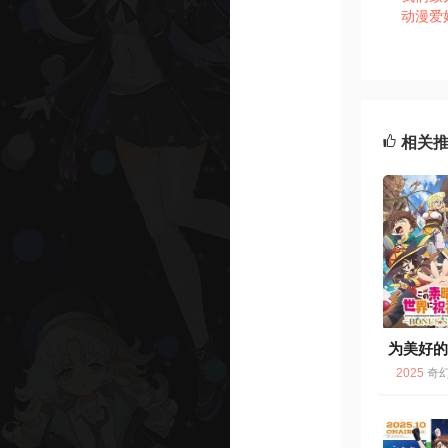
动漫爱
相关
为美好
上祝福
2025
奇幻 / 喜剧 / 