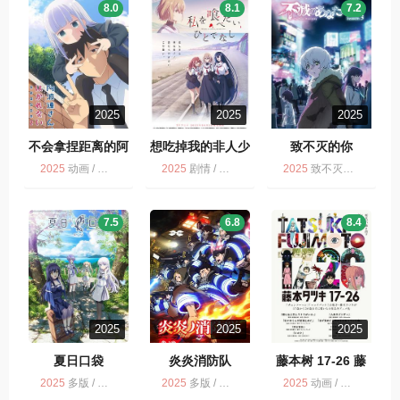
8.0
8.1
7.2
2025
2025
2025
不会拿捏距离的阿
想吃掉我的非人少
致不灭的你
波连同学
女
2025
动画 / 多版 / 剧情 / 喜剧
2025
剧情 / 想吃掉我的非人少女 / 多版 / 动画 / 同性
2025
致不灭的你 第3季 / 奇幻 / 多版 / 动画
7.5
6.8
8.4
2025
2025
2025
夏日口袋
炎炎消防队
藤本树 17-26 藤
本タツキ 17-26
2025
多版 / 动画 / 爱情 / 奇幻
2025
多版 / 动画 / 灾难 / 奇幻
2025
动画 / 多版 / 奇幻 / 剧情 / 科幻 / 藤本树 17-26