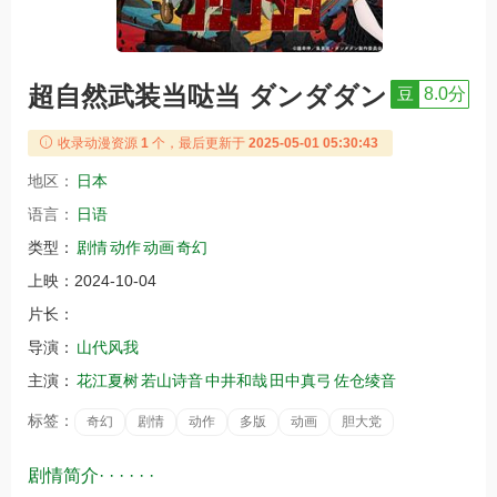
超自然武装当哒当 ダンダダン
豆
8.0分
收录动漫资源
1
个，最后更新于
2025-05-01 05:30:43
地区：
日本
语言：
日语
类型：
剧情
动作
动画
奇幻
上映：
2024-10-04
片长：
导演：
山代风我
主演：
花江夏树
若山诗音
中井和哉
田中真弓
佐仓绫音
标签：
奇幻
剧情
动作
多版
动画
胆大党
剧情简介· · · · · ·