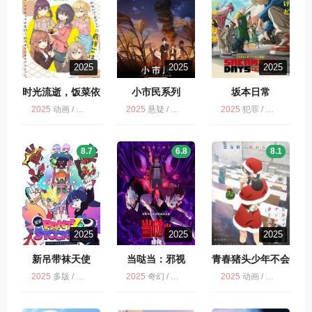
2025
2025
2025
时光流逝，饭菜依
小市民系列
坂本日常
旧美味
2025
动画 / 多版 / 喜剧 / 剧情
2025
悬疑 / 多版 / 剧情 / 动画 / 小市民系列 第2季
2025
犯罪 / 惊悚 / 喜剧 / 动作 / 冒险 / 动画 / 多版
8.7
6.8
8.1
2025
2025
2025
新吊带袜天使
当哒当：邪视
青春猪头少年不会
梦到圣诞服女郎
2025
多版 / 剧情 / 新吊带袜天使 / 动画
2025
奇幻 / 多版 / 喜剧 / 动画 / 动作
2025
动画 / 爱情 / 剧情 / 多版