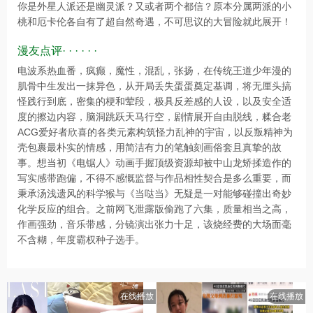
你是外星人派还是幽灵派？又或者两个都信？原本分属两派的小
桃和厄卡伦各自有了超自然奇遇，不可思议的大冒险就此展开！
漫友点评· · · · · ·
电波系热血番，疯癫，魔性，混乱，张扬，在传统王道少年漫的
肌骨中生发出一抹异色，从开局丢失蛋蛋奠定基调，将无厘头搞
怪践行到底，密集的梗和荤段，极具反差感的人设，以及安全适
度的擦边内容，脑洞跳跃天马行空，剧情展开自由脱线，糅合老
ACG爱好者欣喜的各类元素构筑怪力乱神的宇宙，以反叛精神为
壳包裹最朴实的情感，用简洁有力的笔触刻画俗套且真挚的故
事。想当初《电锯人》动画手握顶级资源却被中山龙矫揉造作的
写实感带跑偏，不得不感慨监督与作品相性契合是多么重要，而
秉承汤浅遗风的科学猴与《当哒当》无疑是一对能够碰撞出奇妙
化学反应的组合。之前网飞泄露版偷跑了六集，质量相当之高，
作画强劲，音乐带感，分镜演出张力十足，该烧经费的大场面毫
不含糊，年度霸权种子选手。