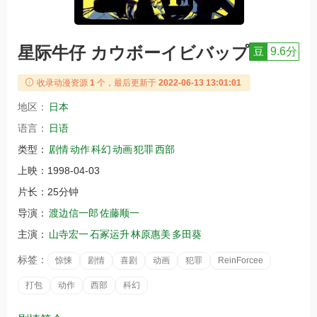
星际牛仔 カウボーイビバップ
豆
9.6分
收录动漫资源
1
个，最后更新于
2022-06-13 13:01:01
地区：
日本
语言：
日语
类型：
剧情
动作
科幻
动画
犯罪
西部
上映：
1998-04-03
片长：
25分钟
导演：
渡边信一郎
佐藤顺一
主演：
山寺宏一
石冢运升
林原惠美
多田葵
标签：
惊悚
剧情
喜剧
动画
犯罪
ReinForcee
打包
动作
西部
科幻