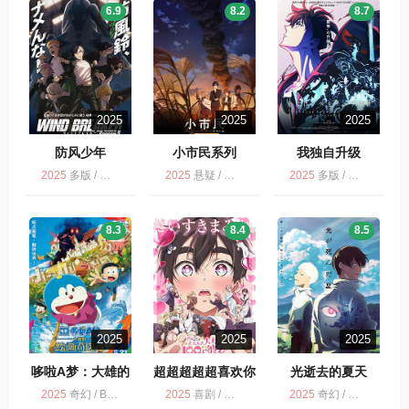
6.9
8.2
8.7
2025
2025
2025
防风少年
小市民系列
我独自升级
2025
多版 / 剧情 / 动画 / 动作
2025
悬疑 / 多版 / 剧情 / 动画 / 小市民系列 第2季
2025
多版 / 冒险 / 剧情 / 我独自升级 第2季 / 动作 / 动画 / 奇幻
8.3
8.4
8.5
2025
2025
2025
哆啦A梦：大雄的
超超超超超喜欢你
光逝去的夏天
绘画奇遇记 映画
的100个女朋友
2025
奇幻 / BD多版 / 动画 / 冒险 / 喜剧
2025
喜剧 / 动画 / 爱情 / 剧情
2025
奇幻 / 多版 / 惊悚 / 悬疑 / 动画 / 光逝去的夏天
ドラえもん のび