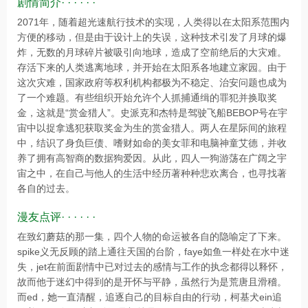
剧情简介· · · · · ·
2071年，随着超光速航行技术的实现，人类得以在太阳系范围内
方便的移动，但是由于设计上的失误，这种技术引发了月球的爆
炸，无数的月球碎片被吸引向地球，造成了空前绝后的大灾难。
存活下来的人类逃离地球，并开始在太阳系各地建立家园。由于
这次灾难，国家政府等权利机构都极为不稳定、治安问题也成为
了一个难题。有些组织开始允许个人抓捕通缉的罪犯并换取奖
金，这就是“赏金猎人”。史派克和杰特是驾驶飞船BEBOP号在宇
宙中以捉拿逃犯获取奖金为生的赏金猎人。两人在星际间的旅程
中，结识了身负巨债、嗜财如命的美女菲和电脑神童艾德，并收
养了拥有高智商的数据狗爱因。从此，四人一狗游荡在广阔之宇
宙之中，在自己与他人的生活中经历著种种悲欢离合，也寻找著
各自的过去。
漫友点评· · · · · ·
在致幻蘑菇的那一集，四个人物的命运被各自的隐喻定了下来。
spike义无反顾的踏上通往天国的台阶，faye如鱼一样处在水中迷
失，jet在前面剧情中已对过去的感情与工作的执念都得以释怀，
故而他于迷幻中得到的是开怀与平静，虽然行为是荒唐且滑稽。
而ed，她一直清醒，追逐自己的目标自由的行动，柯基犬ein追