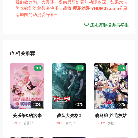
我们致力为广大漫迷们提供最新好看的动漫资源，如果您认
为本站能给您带来快乐，请将
樱花动漫
YHDM33.com
分享
给周围的动漫爱好者~
违规资源投诉与举报
相关推荐
8.8
6.3
8.4
2025
2025
2025
美乐蒂&酷洛米
战队大失格2
赛马娘 芦毛灰姑
My Melody &
娘 Part 2 ウマ娘
2025
喜剧 / 动画 / NETFLIX
2025
科幻 / 奇幻 / 战队大失格 第2季 / 动画 / 动作 / 冒险 / 多版 / 喜剧
2025
多版 / 运动 / 动画 / 剧情
Kuromi
シンデレラグレイ
第2クール