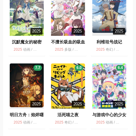
2025
2025
2025
沉默魔女的秘密
不擅长吸血的吸血
利维坦号战记
鬼
2025
动画 / 多版
2025
多版 / 不擅长吸血的吸血鬼 / 动画
2025
奇幻 / 剧情 / 科幻 / 动画 / 战争 / 动作 / NETFLIX / 历史
7.7
6.0
6.4
2025
2025
2025
明日方舟：焰烬曙
活死喵之夜
与游戏中心的少女
明
异文化交流的故事
2025
动画 / 多版 / 科幻 / 动作
2025
奇幻 / 多版 / 活死喵之夜 / 喜剧 / 动画
2025
动画 / 多版