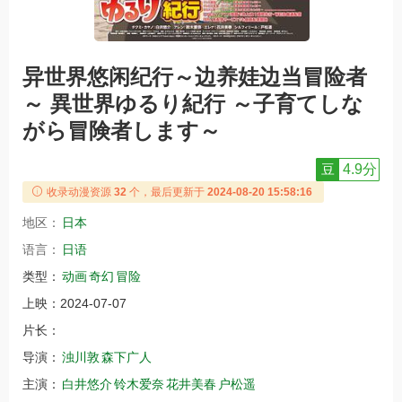
异世界悠闲纪行～边养娃边当冒险者
～ 異世界ゆるり紀行 ～子育てしな
がら冒険者します～
豆
4.9分
收录动漫资源
32
个，最后更新于
2024-08-20 15:58:16
地区：
日本
语言：
日语
类型：
动画
奇幻
冒险
上映：
2024-07-07
片长：
导演：
浊川敦
森下广人
主演：
白井悠介
铃木爱奈
花井美春
户松遥