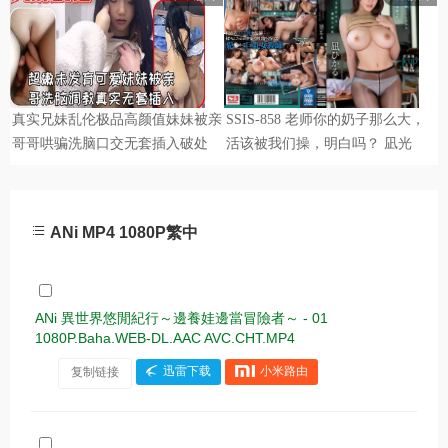
ANi MP4 1080P繁中
ANi 異世界悠閒紀行～邊養娃邊當冒險者～ - 01
1080P.Baha.WEB-DL.AAC AVC.CHT.MP4
复制链接
迅雷下载
小米路由