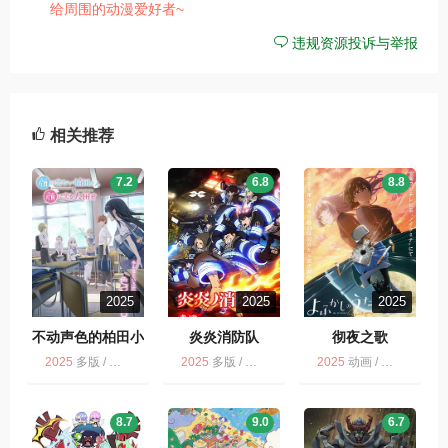
给周围的动漫爱好者~
违规资源投诉与举报
相关推荐
7.2
6.8
8.8
2025
2025
2025
不动声色的柏田小
炎炎消防队
彻夜之歌
姐与喜形于色的太
2025
多版 / 动画
2025
多版 / 动画 / 灾难 / 奇幻
2025
动画 / 彻夜之歌 第2季 / 多版
田君
8.7
9.0
6.7