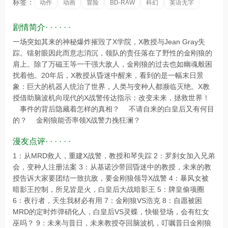
标签：
动作
动画
冒险
BD-RAW
科幻
英语无字
剧情简介· · · · · ·
一场突如其来的神秘爆炸摧毁了X学院，X教授与Jean Gray失
踪。镭射眼因此而意志消沉，领队的责任落在了野性的金刚狼的
肩上。除了万磁王等一干强大敌人，金刚狼的过去也如幽魂般困
扰着他。20年后，X教授从昏迷中醒来，看到的是一幅末日景
象：巨大的机器人统治了世界，人类与变种人都濒临灭绝。X教
授借助脑波机向现代的X战警传达指示：改变未来，拯救世界！
事件的背后隐藏着怎样的真相？ 不请自来的白皇后又有何目
的？ 金刚狼能否率领X战警力挽狂澜？
漫友点评· · · · · ·
1：从MRD救人，重建X战警，教授和琴失踪 2：罗刹女加入兄弟
会，变种人注册法案 3：从基诺沙带回昏迷中的教授，未来的教
授告诉大家要团结一致抗敌，要金刚狼领导X战警 4：暴风女被
暗影王控制，所见皆是火，白皇后大战暗影王 5：牌皇偷项圈
6：夜行者，天生我材必有用 7：金刚狼VS浩克 8：自愿被困
MRD的定时炸弹硝化人，白皇后VS灵蝶，快银登场，会有红女
巫吗？ 9：未来与昔日，未来教授夺回脑波机，叮嘱昔日金刚狼