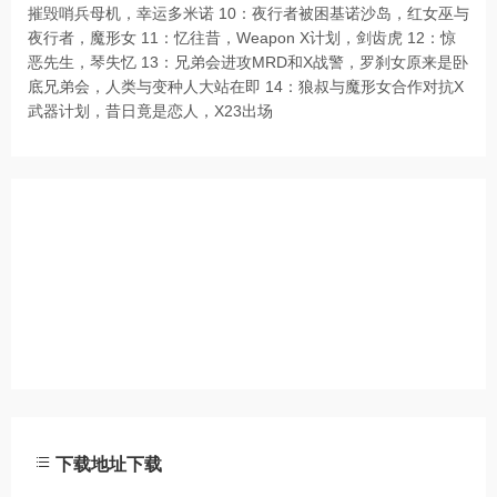
摧毁哨兵母机，幸运多米诺 10：夜行者被困基诺沙岛，红女巫与
夜行者，魔形女 11：忆往昔，Weapon X计划，剑齿虎 12：惊
恶先生，琴失忆 13：兄弟会进攻MRD和X战警，罗刹女原来是卧
底兄弟会，人类与变种人大站在即 14：狼叔与魔形女合作对抗X
武器计划，昔日竟是恋人，X23出场
下载地址下载