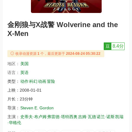
金刚狼与X战警 Wolverine and the
X-Men
豆
8.4分
收录动漫资源
1
个，最后更新于
2024-08-24 05:30:22
地区：
美国
语言：
英语
类型：
动作
科幻
动画
冒险
上映：
2008-01-01
片长：
23分钟
导演：
Steven E. Gordon
主演：
史蒂夫·布卢姆
弗雷德·塔特西奥
吉姆·瓦德
诺兰·诺斯
凯瑞
·华格伦