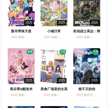
2025
2025
2025
新吊带袜天使
小城日常
机动战士高达：跨
时之战
2025
多版 / 剧情 / 新吊带袜天使 / 动画
2025
动画 / 喜剧 / 多版
2025
多版 / 科幻 / 冒险 / 动画
8.8
7.9
7.2
2025
2025
2025
美乐蒂&酷洛米
美食广场里的女高
致不灭的你
My Melody &
中生们在说啥
2025
喜剧 / 动画 / NETFLIX
2025
多版 / 动画
2025
致不灭的你 第3季 / 奇幻 / 多版 / 动画
Kuromi