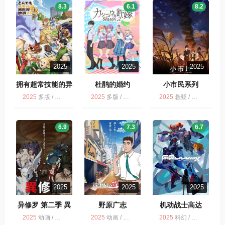
8.3
6.1
8.2
2025
2025
2025
拥有超常技能的异
杜鹃的婚约
小市民系列
世界流浪美食家
2025
多版 / 奇幻 / 动画 / 喜剧
2025
多版 / 爱情 / 动画 / 杜鹃的婚约 第2季
2025
悬疑 / 多版 / 剧情 / 动画 / 小市民系列 第2季
6.9
7.3
6.7
2025
2025
2025
异修罗 第二季 異
野原广志
机动战士高达
修羅 第2期
2025
动画 / 多版
2025
动画 / 喜剧 / 野原广志 午餐流派 / 多版
2025
科幻 / 动画 / 多版