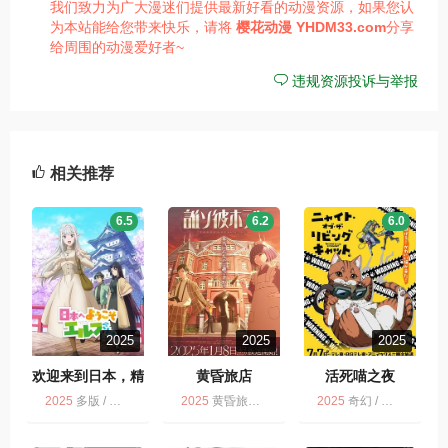
我们致力为广大漫迷们提供最新好看的动漫资源，如果您认
为本站能给您带来快乐，请将
樱花动漫
YHDM33.com
分享
给周围的动漫爱好者~
违规资源投诉与举报
相关推荐
6.5
6.2
6.0
2025
2025
2025
欢迎来到日本，精
黄昏旅店
活死喵之夜
灵小姐。
2025
多版 / 动画
2025
黄昏旅店 / 多版 / 动画
2025
奇幻 / 多版 / 活死喵之夜 / 喜剧 / 动画