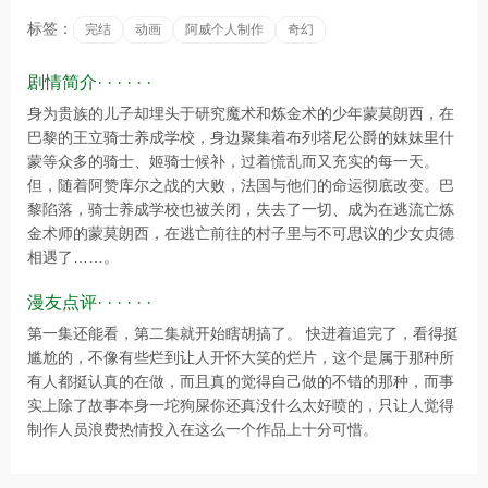
标签：
完结
动画
阿威个人制作
奇幻
剧情简介· · · · · ·
身为贵族的儿子却埋头于研究魔术和炼金术的少年蒙莫朗西，在
巴黎的王立骑士养成学校，身边聚集着布列塔尼公爵的妹妹里什
蒙等众多的骑士、姬骑士候补，过着慌乱而又充实的每一天。
但，随着阿赞库尔之战的大败，法国与他们的命运彻底改变。巴
黎陷落，骑士养成学校也被关闭，失去了一切、成为在逃流亡炼
金术师的蒙莫朗西，在逃亡前往的村子里与不可思议的少女贞德
相遇了……。
漫友点评· · · · · ·
第一集还能看，第二集就开始瞎胡搞了。 快进着追完了，看得挺
尴尬的，不像有些烂到让人开怀大笑的烂片，这个是属于那种所
有人都挺认真的在做，而且真的觉得自己做的不错的那种，而事
实上除了故事本身一坨狗屎你还真没什么太好喷的，只让人觉得
制作人员浪费热情投入在这么一个作品上十分可惜。