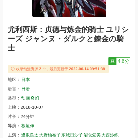
尤利西斯：贞德与炼金的骑士 ユリシ
ーズ ジャンヌ・ダルクと錬金の騎
士
豆
4.6分
收录动漫资源
2
个，最后更新于
2022-06-14 09:51:38
地区：
日本
语言：
日语
类型：
动画
奇幻
上映：
2018-10-07
片长：
24分钟
导演：
板垣伸
主演：
逢坂良太
大野柚布子
东城日沙子
沼仓爱美
大西沙织