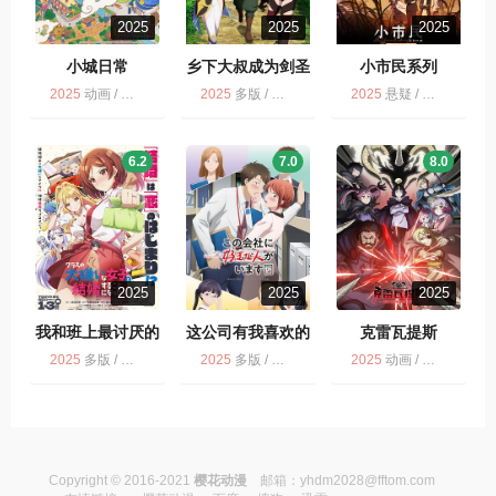
2025
2025
2025
小城日常
乡下大叔成为剑圣
小市民系列
2025
动画 / 喜剧 / 多版
2025
多版 / 动画 / 乡下大叔成为剑圣
2025
悬疑 / 多版 / 剧情 / 动画 / 小市民系列 第2季
6.2
7.0
8.0
2025
2025
2025
我和班上最讨厌的
这公司有我喜欢的
克雷瓦提斯
女生结婚了。
人
2025
多版 / 动画
2025
多版 / 动画 / 这公司有我喜欢的人
2025
动画 / 多版
Copyright © 2016-2021
樱花动漫
邮箱：
yhdm2028@fftom.com