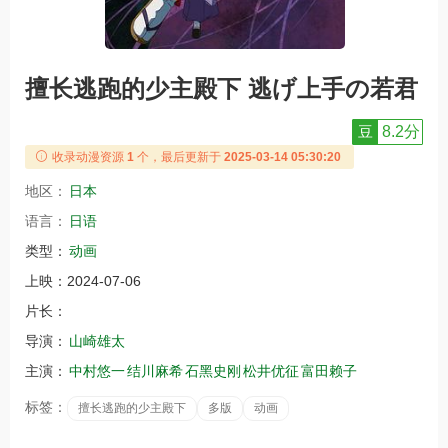
擅长逃跑的少主殿下 逃げ上手の若君
豆
8.2分
收录动漫资源
1
个，最后更新于
2025-03-14 05:30:20
地区：
日本
语言：
日语
类型：
动画
上映：
2024-07-06
片长：
导演：
山崎雄太
主演：
中村悠一
结川麻希
石黑史刚
松井优征
富田赖子
标签：
擅长逃跑的少主殿下
多版
动画