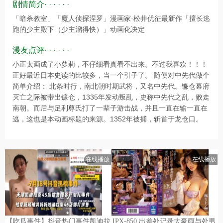
剧情简介· · · · · ·
「暗杀教室」「魔人侦探涅罗」漫画家·松井优征最新作「擅长逃
跑的少主殿下（少主溜得快）」动画化决定
漫友点评· · · · · ·
小正太画成了小萝莉，不仔细看真看不出来。不过我喜欢！！！
正好最近日本史读的比较多，当一个引子了。 随便对中先代做个
简单介绍： 北条时行，南北朝时期武将，又名中先代。镰仓幕府
灭亡之际被带出镰仓，1335年发动叛乱，史称中先代之乱，败走
南朝。而后与足利尊氏打了一辈子游击战，并且一直在输一直在
逃，这也是本动画标题的来源。1352年被捕，斩首于龙仓口。