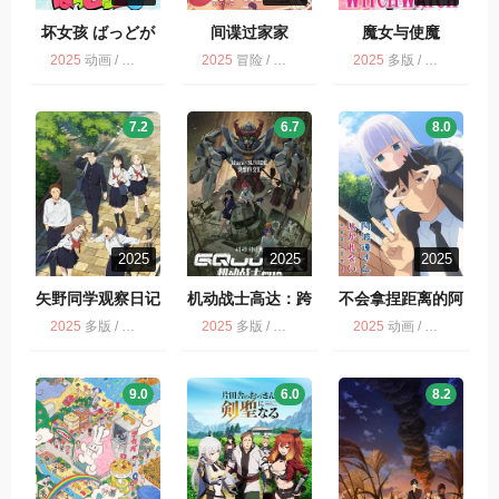
坏女孩 ばっどが
间谍过家家
魔女与使魔
ーる
2025
动画 / 多版
2025
冒险 / 动画 / 喜剧 / 爱情 / 多版
2025
多版 / 动画 / 魔女与使魔
7.2
6.7
8.0
2025
2025
2025
矢野同学观察日记
机动战士高达：跨
不会拿捏距离的阿
时之战
波连同学
2025
多版 / 矢野同学观察日记 / 动画
2025
多版 / 科幻 / 冒险 / 动画
2025
动画 / 多版 / 剧情 / 喜剧
9.0
6.0
8.2