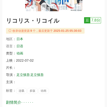
リコリス・リコイル
豆
7.8分
收录动漫资源
9
个，最后更新于
2025-01-25 05:30:03
地区：
日本
语言：
日语
类型：
动画
上映：
2022-07-02
片长：
导演：
足立慎吾
足立慎吾
主演：
标签：
连载
多版
动画
剧情简介· · · · · ·