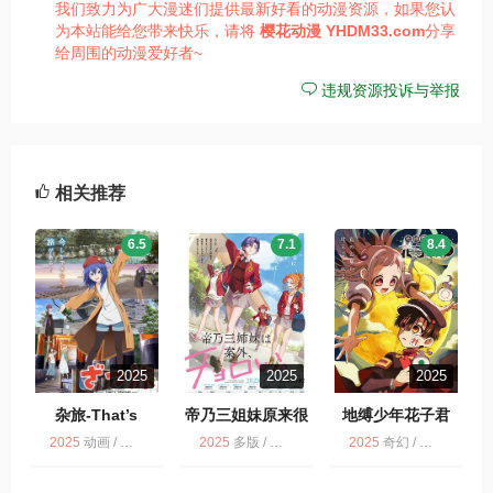
我们致力为广大漫迷们提供最新好看的动漫资源，如果您认
为本站能给您带来快乐，请将
樱花动漫
YHDM33.com
分享
给周围的动漫爱好者~
违规资源投诉与举报
相关推荐
6.5
7.1
8.4
2025
2025
2025
杂旅-That’s
帝乃三姐妹原来很
地缚少年花子君
Journey- ざつ旅-
好搞定。
2025
动画 / 多版
2025
多版 / 动画
2025
奇幻 / 打包 / 动画
That’s Journey-