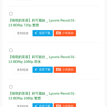
【喵萌奶茶屋】莉可麗絲 _ Lycoris Recoil.01-
13.BDRip.720p.繁體
复制链接
迅雷下载
小米路由
【喵萌奶茶屋】莉可丽丝 _ Lycoris Recoil.01-
13.BDRip.1080p.简体
复制链接
迅雷下载
小米路由
【喵萌奶茶屋】莉可麗絲 _ Lycoris Recoil.01-
13.BDRip.1080p.繁體
复制链接
迅雷下载
小米路由