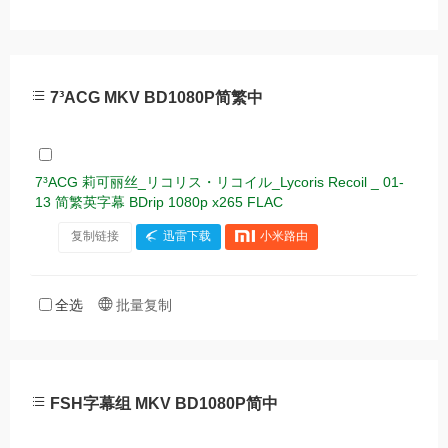
7³ACG MKV BD1080P简繁中
7³ACG 莉可丽丝_リコリス・リコイル_Lycoris Recoil _ 01-
13 简繁英字幕 BDrip 1080p x265 FLAC
复制链接
迅雷下载
小米路由
全选
批量复制
FSH字幕组 MKV BD1080P简中