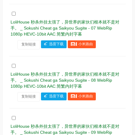
LoliHouse 秒杀外挂太强了，异世界的家伙们根本就不是对
手。 _ Sokushi Cheat ga Saikyou Sugite - 07 WebRip
1080p HEVC-10bit AAC.简繁内封字幕
复制链接
迅雷下载
小米路由
LoliHouse 秒杀外挂太强了，异世界的家伙们根本就不是对
手。 _ Sokushi Cheat ga Saikyou Sugite - 08 WebRip
1080p HEVC-10bit AAC.简繁内封字幕
复制链接
迅雷下载
小米路由
LoliHouse 秒杀外挂太强了，异世界的家伙们根本就不是对
手。 _ Sokushi Cheat ga Saikyou Sugite - 09 WebRip