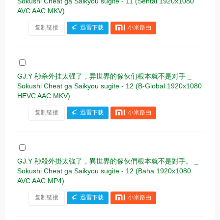
Sokushi Cheat ga Saikyou sugite - 11 (Sentai 1920x1080
AVC AAC MKV)
复制链接
迅雷下载
小米路由
GJ.Y 秒杀外挂太强了，异世界的傢伙们根本就不是对手 _
Sokushi Cheat ga Saikyou sugite - 12 (B-Global 1920x1080
HEVC AAC MKV)
复制链接
迅雷下载
小米路由
GJ.Y 秒殺外掛太強了，異世界的傢伙們根本就不是對手。 _
Sokushi Cheat ga Saikyou sugite - 12 (Baha 1920x1080
AVC AAC MP4)
复制链接
迅雷下载
小米路由