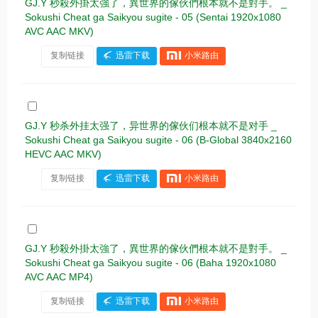
GJ.Y 秒殺外掛太強了，異世界的傢伙們根本就不是對手。 _
Sokushi Cheat ga Saikyou sugite - 05 (Sentai 1920x1080
AVC AAC MKV)
复制链接
迅雷下载
小米路由
GJ.Y 秒杀外挂太强了，异世界的傢伙们根本就不是对手 _
Sokushi Cheat ga Saikyou sugite - 06 (B-Global 3840x2160
HEVC AAC MKV)
复制链接
迅雷下载
小米路由
GJ.Y 秒殺外掛太強了，異世界的傢伙們根本就不是對手。 _
Sokushi Cheat ga Saikyou sugite - 06 (Baha 1920x1080
AVC AAC MP4)
复制链接
迅雷下载
小米路由