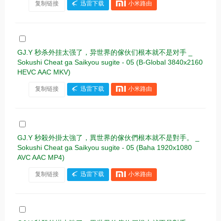
复制链接
迅雷下载
小米路由
GJ.Y 秒杀外挂太强了，异世界的傢伙们根本就不是对手 _
Sokushi Cheat ga Saikyou sugite - 05 (B-Global 3840x2160
HEVC AAC MKV)
复制链接
迅雷下载
小米路由
GJ.Y 秒殺外掛太強了，異世界的傢伙們根本就不是對手。 _
Sokushi Cheat ga Saikyou sugite - 05 (Baha 1920x1080
AVC AAC MP4)
复制链接
迅雷下载
小米路由