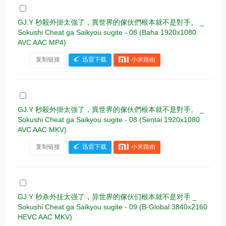
GJ.Y 秒殺外掛太強了，異世界的傢伙們根本就不是對手。 _
Sokushi Cheat ga Saikyou sugite - 08 (Baha 1920x1080
AVC AAC MP4)
复制链接
迅雷下载
小米路由
GJ.Y 秒殺外掛太強了，異世界的傢伙們根本就不是對手。 _
Sokushi Cheat ga Saikyou sugite - 08 (Sentai 1920x1080
AVC AAC MKV)
复制链接
迅雷下载
小米路由
GJ.Y 秒杀外挂太强了，异世界的傢伙们根本就不是对手 _
Sokushi Cheat ga Saikyou sugite - 09 (B-Global 3840x2160
HEVC AAC MKV)