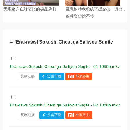
[Erai-raws] Sokushi Cheat ga Saikyou Sugite
Erai-raws Sokushi Cheat ga Saikyou Sugite - 01 1080p.mkv
复制链接
迅雷下载
小米路由
Erai-raws Sokushi Cheat ga Saikyou Sugite - 02 1080p.mkv
复制链接
迅雷下载
小米路由