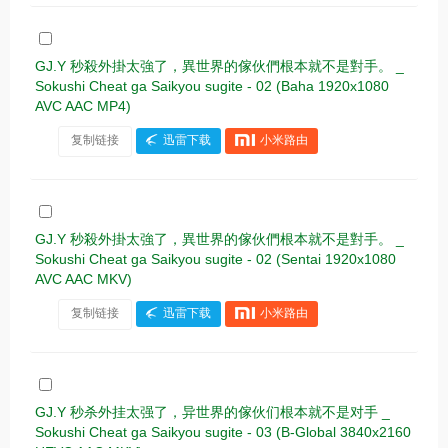
GJ.Y 秒殺外掛太強了，異世界的傢伙們根本就不是對手。 _
Sokushi Cheat ga Saikyou sugite - 02 (Baha 1920x1080
AVC AAC MP4)
复制链接
迅雷下载
小米路由
GJ.Y 秒殺外掛太強了，異世界的傢伙們根本就不是對手。 _
Sokushi Cheat ga Saikyou sugite - 02 (Sentai 1920x1080
AVC AAC MKV)
复制链接
迅雷下载
小米路由
GJ.Y 秒杀外挂太强了，异世界的傢伙们根本就不是对手 _
Sokushi Cheat ga Saikyou sugite - 03 (B-Global 3840x2160