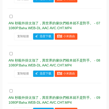
ANi 秒殺外掛太強了，異世界的傢伙們根本就不是對手。 - 07
1080P.Baha.WEB-DL.AAC AVC.CHT.MP4
复制链接
迅雷下载
小米路由
ANi 秒殺外掛太強了，異世界的傢伙們根本就不是對手。 - 08
1080P.Baha.WEB-DL.AAC AVC.CHT.MP4
复制链接
迅雷下载
小米路由
ANi 秒殺外掛太強了，異世界的傢伙們根本就不是對手。 - 09
1080P.Baha.WEB-DL.AAC AVC.CHT.MP4