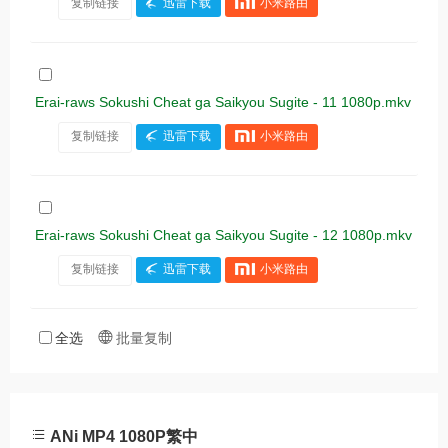
复制链接
迅雷下载
小米路由
Erai-raws Sokushi Cheat ga Saikyou Sugite - 11 1080p.mkv
复制链接
迅雷下载
小米路由
Erai-raws Sokushi Cheat ga Saikyou Sugite - 12 1080p.mkv
复制链接
迅雷下载
小米路由
全选
批量复制
ANi MP4 1080P繁中