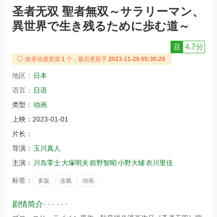
圣者无双 聖者無双～サラリーマン、
異世界で生き残るために歩む道～
豆
4.7分
收录动漫资源
1
个，最后更新于
2023-11-29 05:30:28
地区：
日本
语言：
日语
类型：
动画
上映：
2023-01-01
片长：
导演：
玉川真人
主演：
川岛零士
大塚明夫
前野智昭
小野大辅
衣川里佳
标签：
多版
连载
动画
剧情简介· · · · · ·