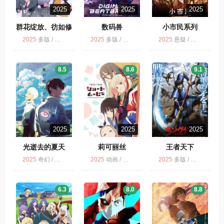
2025
2025
2025
群花绽放、彷如修
数码兽
小市民系列
罗
BEATBREAK
2025
多版 / 动画 / 群花绽放、彷如修罗
2025
多版 / 动画
2025
悬疑 / 多版 / 剧情 / 动画 / 小市民系列 第2季
DIGIMON
BEATBREAK
8.5
8.6
9.1
2025
2025
2025
光逝去的夏天
莉可丽丝
王者天下
2025
奇幻 / 多版 / 惊悚 / 悬疑 / 动画 / 光逝去的夏天
2025
动画 / 多版
2025
多版 / 战争 / 历史 / 动画
6.3
8.0
8.8