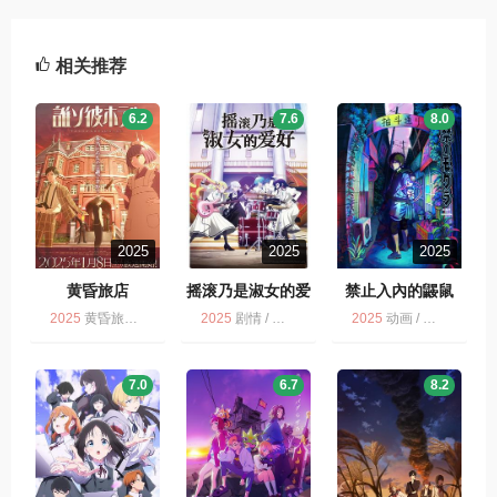
相关推荐
6.2
7.6
8.0
2025
2025
2025
黄昏旅店
摇滚乃是淑女的爱
禁止入內的鼹鼠
好
2025
黄昏旅店 / 多版 / 动画
2025
剧情 / 摇滚乃是淑女的爱好 / 动画 / 音乐 / 多版
2025
动画 / 多版 / 禁止入內的鼹鼠
7.0
6.7
8.2