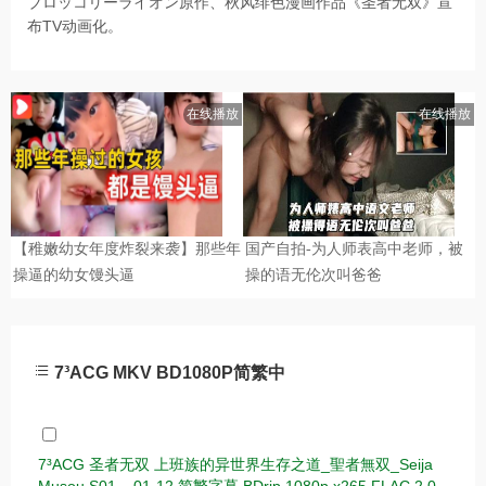
ブロッコリーライオン原作、秋风绯色漫画作品《圣者无双》宣
布TV动画化。
7³ACG MKV BD1080P简繁中
7³ACG 圣者无双 上班族的异世界生存之道_聖者無双_Seija