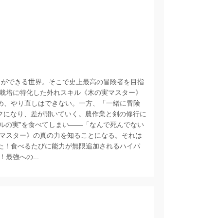
とができる世界。そこで史上最高の冒険者を目指
栽培に特化した外れスキル《木の実マスター》
ため、やり直しはできない。一方、「一緒に冒険
クになり、差が開いていく。農作業と剣の修行に
ルの実”を食べてしまい――「なんで死んでない
マスター》の真の力を知ることになる。それは
った！食べるたびに能力が無限追加されるハイパ
最強への...