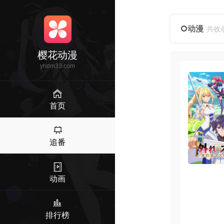
动漫
共收
樱花动漫
yhdm33.com
首页
追番
动画
排行榜