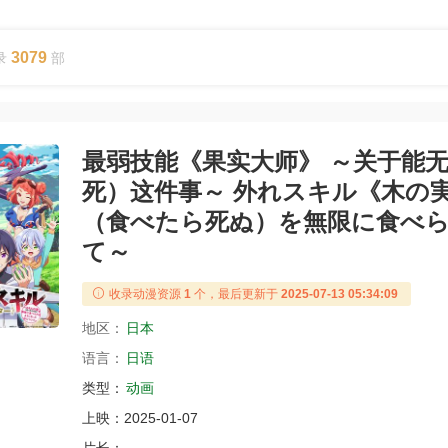
3079
录
部
最弱技能《果实大师》 ～关于能
死）这件事～ 外れスキル《木の
（食べたら死ぬ）を無限に食べ
て～
收录动漫资源
1
个，最后更新于
2025-07-13 05:34:09
地区：
日本
语言：
日语
类型：
动画
上映：
2025-01-07