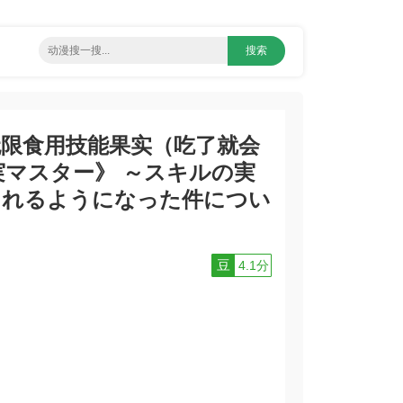
无限食用技能果实（吃了就会
実マスター》 ～スキルの実
られるようになった件につい
豆
4.1分