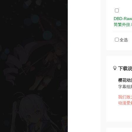
DBD-R
简繁外挂.F
全选
下载
樱花动
字幕组
我们致
动漫爱