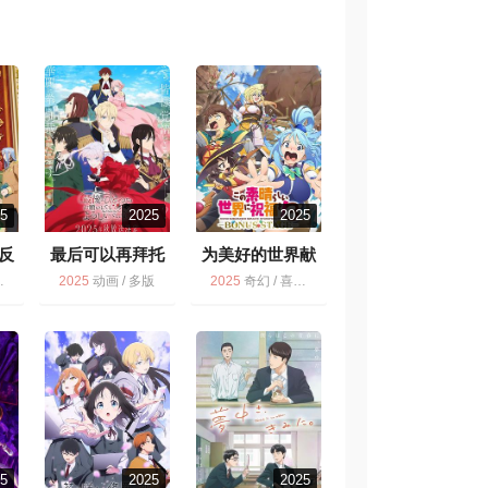
25
2025
2025
反
最后可以再拜托
为美好的世界献
您一件事吗
上祝福！
6.4
8.9
2025
动画 / 多版
2025
奇幻 / 喜剧 / 冒险 / 多版 / 动画
25
2025
2025