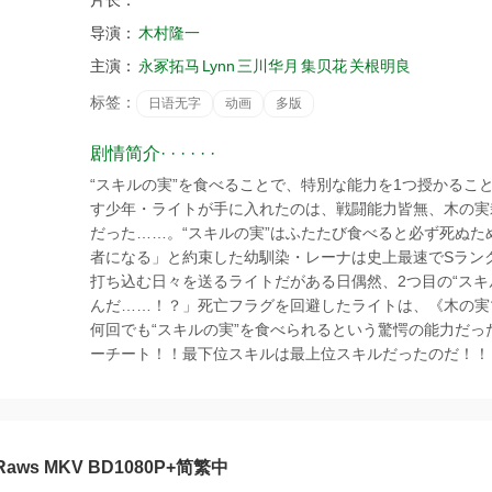
片长：
导演：
木村隆一
主演：
永冢拓马
Lynn
三川华月
集贝花
关根明良
标签：
日语无字
动画
多版
剧情简介· · · · · ·
“スキルの実”を食べることで、特別な能力を1つ授かるこ
す少年・ライトが手に入れたのは、戦闘能力皆無、木の実
だった……。“スキルの実”はふたたび食べると必ず死ぬ
者になる」と約束した幼馴染・レーナは史上最速でSラン
打ち込む日々を送るライトだがある日偶然、2つ目の“スキ
んだ……！？」死亡フラグを回避したライトは、《木の実
何回でも“スキルの実”を食べられるという驚愕の能力だ
ーチート！！最下位スキルは最上位スキルだったのだ！！！
Raws MKV BD1080P+简繁中