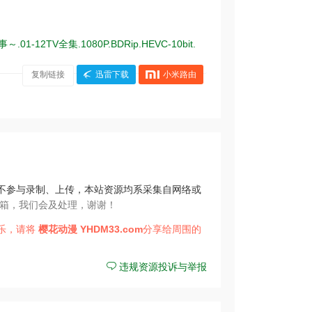
TV全集.1080P.BDRip.HEVC-10bit.
复制链接
迅雷下载
小米路由
不参与录制、上传，本站资源均系采集自网络或
箱，我们会及处理，谢谢！
乐，请将
樱花动漫
YHDM33.com
分享给周围的
违规资源投诉与举报