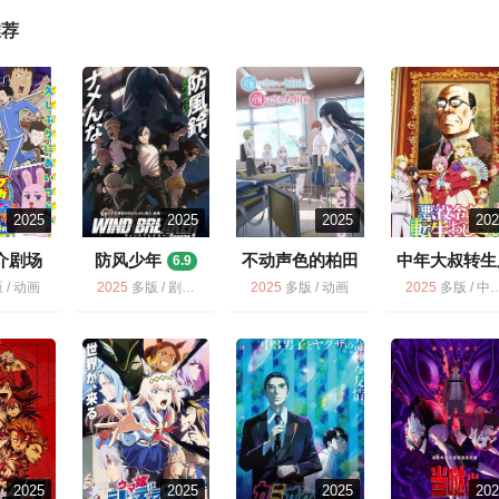
推荐
2025
2025
2025
20
介剧场
防风少年
不动声色的柏田
中年大叔转生
6.9
小姐与喜形于色
派千金
3
7.8
 / 动画
2025
多版 / 剧情 / 动画 / 动作
2025
多版 / 动画
2025
多版 / 中年大叔转生反派千金 / 动画
的太田君
7.2
2025
2025
2025
20