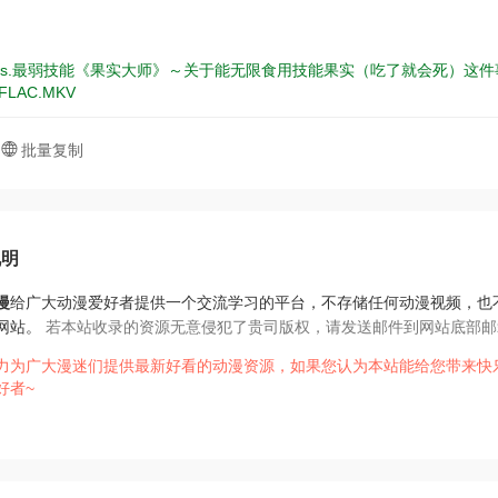
aws.最弱技能《果实大师》～关于能无限食用技能果实（吃了就会死）这件事～.01-12
LAC.MKV
批量复制
说明
漫
给广大动漫爱好者提供一个交流学习的平台，不存储任何动漫视频，也
网站。
若本站收录的资源无意侵犯了贵司版权，请发送邮件到网站底部邮
力为广大漫迷们提供最新好看的动漫资源，如果您认为本站能给您带来快
好者~