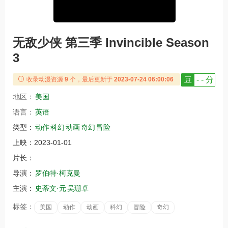
无敌少侠 第三季 Invincible Season
3
豆
- - 分
收录动漫资源
9
个，最后更新于
2023-07-24 06:00:06
地区：
美国
语言：
英语
类型：
动作
科幻
动画
奇幻
冒险
上映：
2023-01-01
片长：
导演：
罗伯特·柯克曼
主演：
史蒂文·元
吴珊卓
标签：
美国
动作
动画
科幻
冒险
奇幻