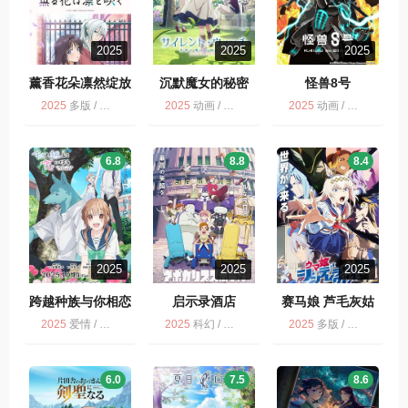
2025
2025
2025
薰香花朵凛然绽放
沉默魔女的秘密
怪兽8号
2025
多版 / 爱情 / 喜剧 / 动画 / 薰香花朵凛然绽放
2025
动画 / 多版
2025
动画 / 多版 / 怪兽8号 第2季
6.8
8.8
8.4
2025
2025
2025
跨越种族与你相恋
启示录酒店
赛马娘 芦毛灰姑
娘 Part 2 ウマ娘
2025
爱情 / 动画 / 多版 / 跨越种族与你相恋 / 剧情
2025
科幻 / 动画 / 启示录酒店 / 灾难 / 多版
2025
多版 / 运动 / 动画 / 剧情
シンデレラグレイ
第2クール
6.0
7.5
8.6