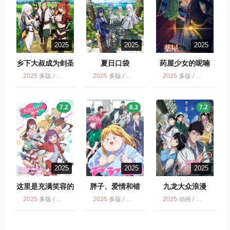
2025
2025
2025
乡下大叔成为剑圣
夏日口袋
药屋少女的呢喃
2025
多版 / 动画 / 乡下大叔成为剑圣
2025
多版 / 动画 / 爱情 / 奇幻
2025
多版 / 动画
7.2
6.3
7.2
2025
2025
2025
这里是充满笑容的
胖子、爱情和错
九龙大众浪漫
职场。
误！
2025
多版 / 这里是充满笑容的职场 / 动画
2025
多版 / 动画 / 胖子、爱情和错误！
2025
动画 / 爱情 / 多版 / 九龙大众浪漫