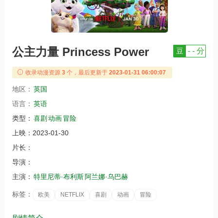
公主力量 Princess Power
豆
- - 分
收录动漫资源
3
个，最后更新于
2023-01-31 06:00:07
地区：
英国
语言：
英语
类型：
喜剧
动画
冒险
上映：
2023-01-30
片长：
导演：
主演：
特里尼蒂·布利斯
阿兰娜·乌巴赫
标签：
欧美
NETFLIX
喜剧
动画
冒险