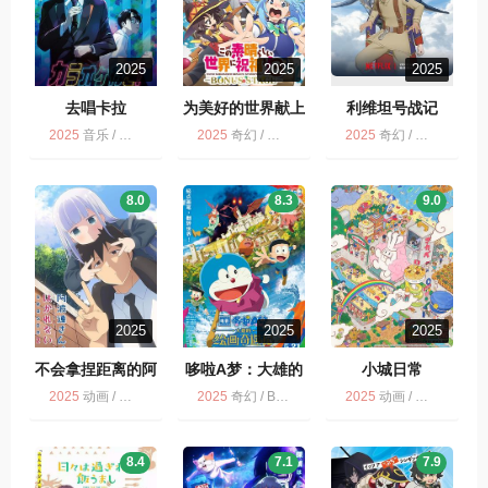
2025
2025
2025
去唱卡拉
为美好的世界献上
利维坦号战记
祝福！
2025
音乐 / 喜剧 / 多版 / 去唱卡拉OK吧！ / 动画
2025
奇幻 / 喜剧 / 冒险 / 多版 / 动画
2025
奇幻 / 剧情 / 科幻 / 动画 / 战争 / 动作 / NETFLIX / 历史
8.0
8.3
9.0
2025
2025
2025
不会拿捏距离的阿
哆啦A梦：大雄的
小城日常
波连同学
绘画奇遇记 映画
2025
动画 / 多版 / 剧情 / 喜剧
2025
奇幻 / BD多版 / 动画 / 冒险 / 喜剧
2025
动画 / 喜剧 / 多版
ドラえもん のび
太の絵世界物語
8.4
7.1
7.9