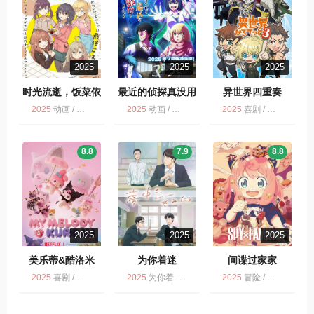
2025
2025
2025
时光流逝，饭菜依
最近的侦探真没用
异世界四重奏
旧美味
2025
动画 / 多版 / 喜剧 / 剧情
2025
动画 / 喜剧 / 最近的侦探真没用 / 多版
2025
喜剧 / 日语无字 / 异世界四重奏 第3季 / 动画 / 多版
8.8
7.9
8.8
2025
2025
2025
美乐蒂&酷洛米
为你着迷
间谍过家家
My Melody &
2025
喜剧 / 动画 / NETFLIX
2025
为你着迷 / 动画 / 喜剧 / 多版
2025
冒险 / 动画 / 喜剧 / 爱情 / 多版
Kuromi