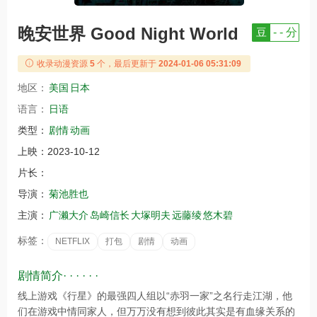
晚安世界 Good Night World
豆
- - 分
收录动漫资源
5
个，最后更新于
2024-01-06 05:31:09
地区：
美国
日本
语言：
日语
类型：
剧情
动画
上映：
2023-10-12
片长：
导演：
菊池胜也
主演：
广濑大介
岛崎信长
大塚明夫
远藤绫
悠木碧
标签：
NETFLIX
打包
剧情
动画
剧情简介· · · · · ·
线上游戏《行星》的最强四人组以“赤羽一家”之名行走江湖，他
们在游戏中情同家人，但万万没有想到彼此其实是有血缘关系的