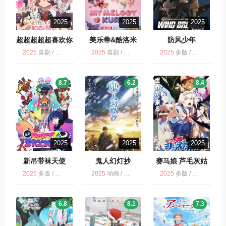
2025
2025
2025
超超超超超喜欢你
美乐蒂&酷洛米
防风少年
的100个女朋友
My Melody &
2025
喜剧 / 动画 / 爱情 / 剧情
2025
喜剧 / 动画 / NETFLIX
2025
多版 / 剧情 / 动画 / 动作
Kuromi
8.7
6.2
8.4
2025
2025
2025
新吊带袜天使
鬼人幻灯抄
赛马娘 芦毛灰姑
娘 Part 2 ウマ娘
2025
多版 / 剧情 / 新吊带袜天使 / 动画
2025
动画 / 多版 / 剧情 / 奇幻 / 鬼人幻灯抄
2025
多版 / 运动 / 动画 / 剧情
シンデレラグレイ
第2クール
6.8
8.1
7.3