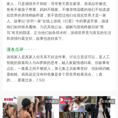
家人，只是感情并不和睦：哥哥整天窝在家里、弟弟品学兼优、
爸爸不被孩子尊重、妈妈不顾家。不懂亲情温暖的他们不知道虚
拟世界的亲情稍纵即逝，更不曾想过他们在现实世界才是一家
人。故事以“赤羽一家”在线上游戏《行星》中的事迹开展，描述
他们如何斩杀魔物、力抗其他公会、破解与游戏终极目标“黑
鸟”有关的阴谋。正当他们如鱼得水时，游戏世界竟与真实的生活
和亲情纠葛交织，故事也急转直下。
漫友点评· · · · · ·
游戏家人是真家人但关系不好这件事。讨论立意还可以，是人工
智能的探索和人与AI界限的思考，融入家庭情感纠葛。但叙事有
点乱，一集集之间不够抓人，第七集之后叙事变好，但刻画仍略
显粗糙。画风设定没有特色像是多个异世界粗暴混合。｜真
的……要素过多。7.5分