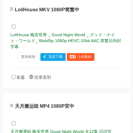
LoliHouse MKV 1080P简繁中
LoliHouse 晚安世界 _ Good Night World _ グッド・ナイ
ト・ワールド_ WebRip 1080p HEVC-10bit AAC.简繁日内封
字幕
复制链接
迅雷下载
小米路由
全选
批量复制
天月搬运组 MP4 1080P官中
天月搬運組.晚安世界 Good Night World.全12集.日語官