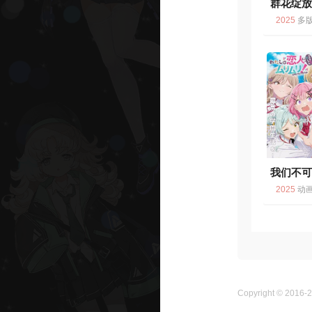
群花绽
修罗
2025
多版 / 动画 
我们不
恋人！
2025
动画
行。
Copyright © 2016-