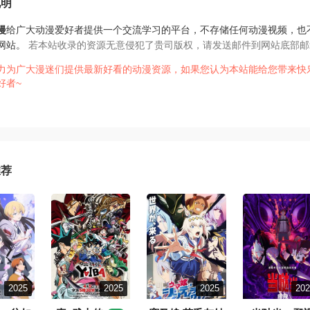
说明
漫
给广大动漫爱好者提供一个交流学习的平台，不存储任何动漫视频，也
网站。
若本站收录的资源无意侵犯了贵司版权，请发送邮件到网站底部邮
力为广大漫迷们提供最新好看的动漫资源，如果您认为本站能给您带来快
好者~
推荐
2025
2025
2025
20