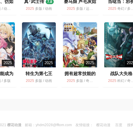
放、彷如
真･武士传
赛马娘 芦毛灰姑
当哒当：邪
7.8
娘 Part 2 ウマ娘
7.0
6.8
/ 群花绽放、彷如修罗
2025
多版 / 动画
2025
多版 / 运动 / 动画 / 剧情
2025
奇幻 / 多版 / 喜剧 / 动画 / 动作
シンデレラグレ
イ 第2クール
8.4
2025
2025
2025
20
可能成为
转生为第七王
拥有超常技能的
战队大失格
绝对不
子，随心所欲的
异世界流浪美食
2
6.3
 / 多版
2025
多版 / 动画
2025
多版 / 奇幻 / 动画 / 喜剧
2025
科幻 / 奇幻 / 战队大失格 第2季 / 动画 / 动作 / 冒险 / 多版 / 喜剧
魔法学习之路
家
8.5
8.3
6.9
2021
樱花动漫
邮箱：
yhdm2028@fftom.com
友情链接：
樱花动漫
百度
搜