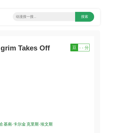
im Takes Off
豆
- - 分
哈
基南·卡尔金
克里斯·埃文斯