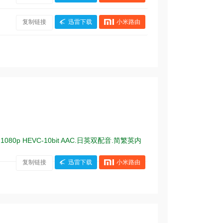
复制链接
迅雷下载
小米路由
Rip 1080p HEVC-10bit AAC.日英双配音.简繁英内
复制链接
迅雷下载
小米路由