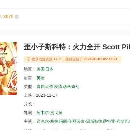
3079
录
部
歪小子斯科特：火力全开 Scott Pilgr
收录动漫资源
17
个，最后更新于
2024-01-01 05:32:21
地区：
美国
日本
语言：
英语
类型：
喜剧
动作
爱情
动画
奇幻
上映：
2023-11-17
片长：
导演：
阿韦尔·贡戈拉
主演：
迈克尔·塞拉
玛丽·伊丽莎白·温斯特德
萨特亚·布哈巴