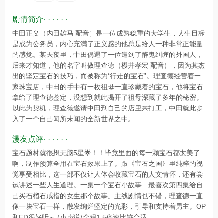
剧情简介· · · · · ·
中田正义（内田雄马 配音）是一位成熟稳重的大学生，人生目标
是成为公务员，内心充满了正义感的他总是给人一种非常正能量
的感觉。某天夜里，中田偶遇了一位遭到了醉鬼纠缠的外国人，
后来才知道，他的名字叫做理查德（樱井孝宏 配音），因为其杰
出的坚定宝石的技巧，而被称为“行走的宝石”。理查德经营着一
家珠宝店，中田的手中有一枚祖母一直珍藏着的宝石，他将宝石
拿给了理查德鉴定，没想到就此揭开了祖母深藏了多年的秘密。
以此为契机，理查德邀请中田到自己的店里来打工，中田就此步
入了一个自己闻所未闻的全新世界之中。
漫友点评· · · · · ·
宝石题材就很想无脑5星🌟！！毕竟里面的每一颗宝石都太美了
啊，制作预算全用在宝石效果上了。跟《宝石之国》里纯粹的视
觉享受相比，这一部不仅让人体会收藏宝石的人文情怀，还有尝
试讲述一些人生道理。一集一个宝石小故事，最喜欢第四集给自
己买石榴石戒指的女生那个故事。主线剧情也不错，理查德一直
像一块宝石一样，散发绚烂坚定的光彩，引导和支持着男主。OP
和ED很好听～ (小声说)全程1.5倍速比较合适