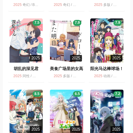
绘画奇遇记 映画
世界流浪美食家
2025
奇幻 / BD多版 / 动画 / 冒险 / 喜剧
2025
奇幻 / 剧情 / 科幻 / 动画 / 战争 / 动作 / NETFLIX / 历史
2025
多版 / 奇幻 / 动画 / 喜剧
ドラえもん のび
太の絵世界物語
7.5
7.9
7.9
2025
2025
2025
胡乱的深见君
美食广场里的女高
阳光马达棒球场！
中生们在说啥
2025
同性 / 动画 / 胡乱的深见君 / 日语无字 / 多版
2025
多版 / 动画
2025
动画 / 多版 / 阳光马达棒球场！
8.5
6.5
7.2
2025
2025
2025