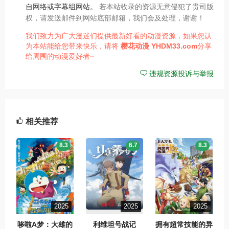
自网络或字幕组网站。
若本站收录的资源无意侵犯了贵司版
权，请发送邮件到网站底部邮箱，我们会及处理，谢谢！
我们致力为广大漫迷们提供最新好看的动漫资源，如果您认
为本站能给您带来快乐，请将
樱花动漫
YHDM33.com
分享
给周围的动漫爱好者~
违规资源投诉与举报
相关推荐
8.3
6.7
8.3
2025
2025
2025
哆啦A梦：大雄的
利维坦号战记
拥有超常技能的异