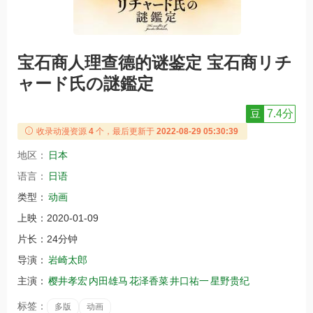
宝石商人理查德的谜鉴定 宝石商リチ
ャード氏の謎鑑定
豆
7.4分
收录动漫资源
4
个，最后更新于
2022-08-29 05:30:39
地区：
日本
语言：
日语
类型：
动画
上映：
2020-01-09
片长：
24分钟
导演：
岩崎太郎
主演：
樱井孝宏
内田雄马
花泽香菜
井口祐一
星野贵纪
标签：
多版
动画