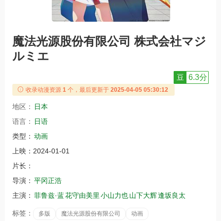
魔法光源股份有限公司 株式会社マジ
ルミエ
豆
6.3分
收录动漫资源
1
个，最后更新于
2025-04-05 05:30:12
地区：
日本
语言：
日语
类型：
动画
上映：
2024-01-01
片长：
导演：
平冈正浩
主演：
菲鲁兹·蓝
花守由美里
小山力也
山下大辉
逢坂良太
标签：
多版
魔法光源股份有限公司
动画