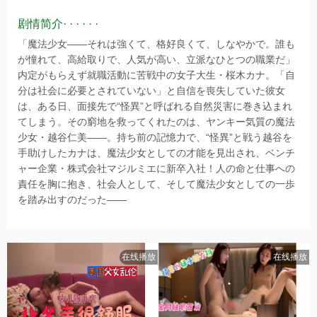
剧情简介· · · · · ·
「魔法少女――それは強くて、格好良くて、しなやかで。誰も
が憧れて、高給取りで、人気が高い、立派なひとつの職業だ」
内定がもらえず就職活動に苦戦中の女子大生・桜木カナ。「自
分は社会に必要とされていない」と自信を喪失していた彼女
は、ある日、面接先で“怪異”と呼ばれる自然災害に巻き込まれ
てしまう。その窮地を救ってくれたのは、ヤンキー気質の魔法
少女・越谷仁美――。持ち前の記憶力で、“怪異”と戦う越谷を
手助けしたカナは、魔法少女としての才能を見出され、ベンチ
ャー企業・株式会社マジルミエに新卒入社！人の命と仕事への
責任を胸に抱き、社会人として、そして魔法少女としての一歩
を踏み出すのだった――