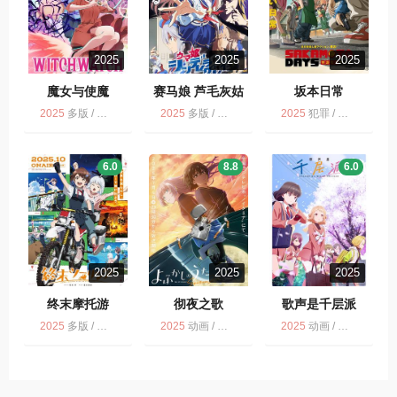
2025
2025
2025
魔女与使魔
赛马娘 芦毛灰姑
坂本日常
娘 Part 2 ウマ娘
2025
多版 / 动画 / 魔女与使魔
2025
多版 / 运动 / 动画 / 剧情
2025
犯罪 / 惊悚 / 喜剧 / 动作 / 冒险 / 动画 / 多版
シンデレラグレイ
第2クール
6.0
8.8
6.0
2025
2025
2025
终末摩托游
彻夜之歌
歌声是千层派
2025
多版 / 动画 / 终末摩托游
2025
动画 / 彻夜之歌 第2季 / 多版
2025
动画 / 音乐 / 歌声是千层派 / 多版