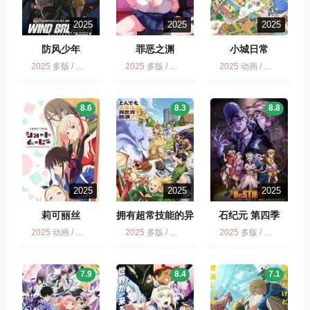
2025
2025
2025
防风少年
罪恶之渊
小城日常
2025
多版 / 剧情 / 动画 / 动作
2025
多版 / 日语无字 / 动画
2025
动画 / 喜剧 / 多版
8.6
8.3
8.8
2025
2025
2025
莉可丽丝
拥有超常技能的异
石纪元 第四季
世界流浪美食家
Dr.STONE
2025
动画 / 多版
2025
多版 / 奇幻 / 动画 / 喜剧
2025
多版 / 动画
SCIENCE
FUTURE
7.9
8.4
7.1