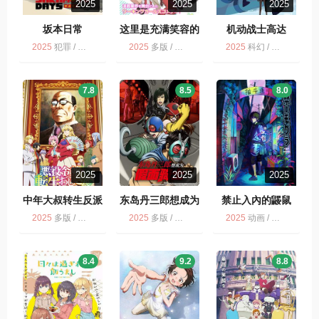
2025
2025
2025
坂本日常
这里是充满笑容的
机动战士高达
职场。
2025
犯罪 / 惊悚 / 喜剧 / 动作 / 冒险 / 动画 / 多版
2025
多版 / 这里是充满笑容的职场 / 动画
2025
科幻 / 动画 / 多版
7.8
8.5
8.0
2025
2025
2025
中年大叔转生反派
东岛丹三郎想成为
禁止入內的鼹鼠
千金
假面骑士
2025
多版 / 中年大叔转生反派千金 / 动画
2025
多版 / 动画 / 剧情 / 动作
2025
动画 / 多版 / 禁止入內的鼹鼠
8.4
9.2
8.8