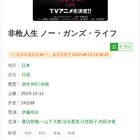
非枪人生 ノー・ガンズ・ライフ
豆
6.5分
收录动漫资源
60
个，最后更新于
2022-06-13 13:36:23
地区：
日本
语言：
日语
类型：
动作
科幻
动画
上映：
2019-10-11
片长：
24分钟
导演：
伊藤尚往
主演：
诹访部顺一
山下大辉
沼仓爱美
日笠阳子
内田夕夜
标签：
动作
科幻
多版
动画