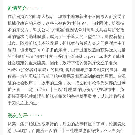
剧情简介· · · · · ·
在旷日持久的世界大战后，城市中遍布着出于不同原因而接受了
机械化改造的人类，这些人被称为“扩张者”。与此同时，扩张技
术的开发方，科技公司“贝琉连”也因战争对高科技兵器与扩张改
造的需求而迅速膨胀，成为了一手遮天的巨型企业，操控着整个
城市。随着扩张技术的发展，扩张者与普通人类之间逐渐产生了
隔阂，也出现了许许多多的摩擦，由于过度改造而获得强大力量
的“过剩扩张者”开始引发一系列社会问题，qiwan.cc成为了威胁
社会稳定的重大隐患。因此，政府下辖的复兴厅设立了名为
EMS（扩张者对策局）的机构用以管理与扩张者相关的事务，与
称霸一方的贝琉连形成了暗中联系又相互牵制的微妙局面。在混
乱的社会秩序中，故事的主角，以一把左轮手枪作为头部的过剩
扩张者——乾（qián）十三以“处理屋”的身份活跃在城市中，负
责接受委托并处理与扩张者相关的各种棘手案件，以此过着行走
于刀尖之上的生...
漫友点评· · · · · ·
从第一集开始还是很期待的，后面的故事稍显平了点，枪脑袋总
惹“贝琉连”，而他所开设的干十三处理屋也很好找，不明白为什