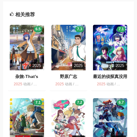
相关推荐
6.5
7.3
7.1
2025
2025
2025
杂旅-That’s
野原广志
最近的侦探真没用
Journey- ざつ旅-
2025
动画 / 多版
2025
动画 / 喜剧 / 野原广志 午餐流派 / 多版
2025
动画 / 喜剧 / 最近的侦探真没用 / 多版
That’s Journey-
7.1
7.2
6.7