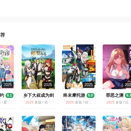
推荐
2025
2025
2025
20
约
乡下大叔成为剑
终末摩托游
罪恶之渊
6.1
6.0
6.
圣
6.0
动画 / 杜鹃的婚约 第2季
2025
多版 / 动画 / 乡下大叔成为剑圣
2025
多版 / 动画 / 终末摩托游
2025
多版 / 日语无字 / 动画