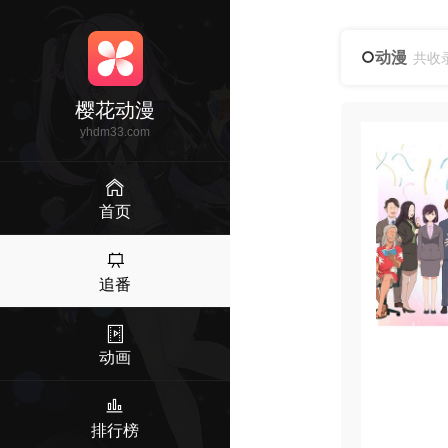
动漫
共收
樱花动漫
yhdm33.com
首页
追番
动画
排行榜