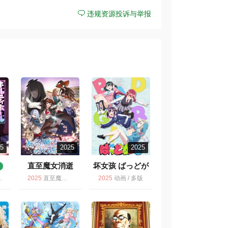
违规资源投诉与举报
25
2025
2025
直至魔女消逝
坏女孩 ばっどが
3
ーる
6.4
7.2
2025
直至魔女消逝 / 动画 / 多版
2025
动画 / 多版