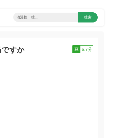
当ですか
豆
6.7分