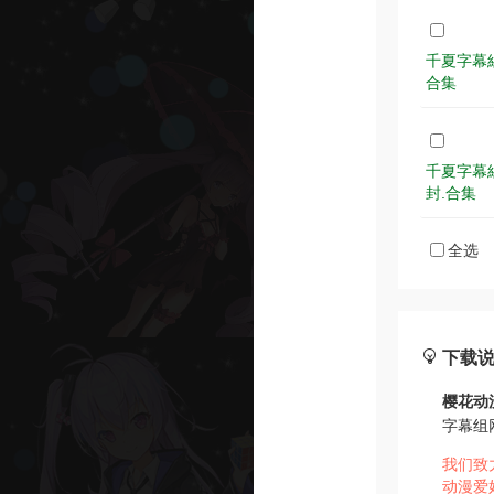
千夏字幕組.聽
合集
千夏字幕組.真
封.合集
全选
下载
樱花动
字幕组
我们致
动漫爱