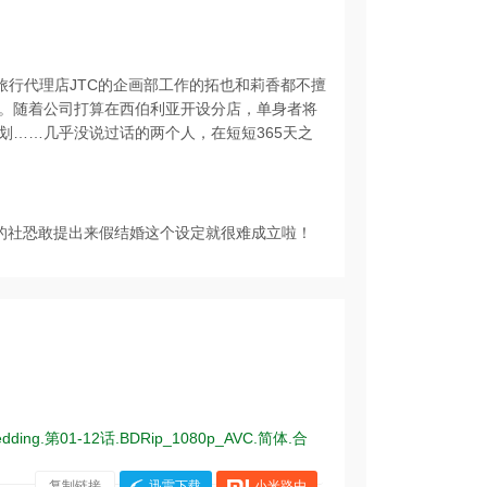
旅行代理店JTC的企画部工作的拓也和莉香都不擅
。随着公司打算在西伯利亚开设分店，单身者将
划……几乎没说过话的两个人，在短短365天之
葩的社恐敢提出来假结婚这个设定就很难成立啦！
dding.第01-12话.BDRip_1080p_AVC.简体.合
复制链接
迅雷下载
小米路由