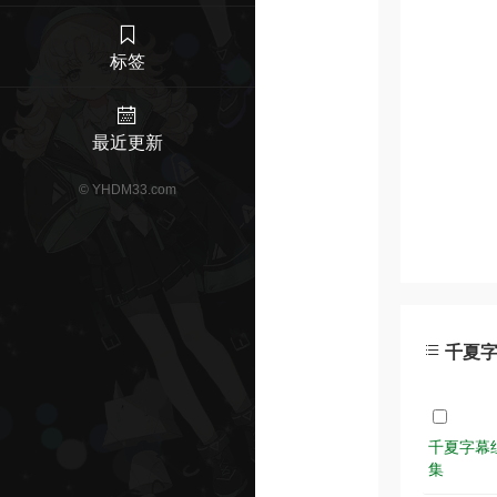
标签
最近更新
©
YHDM33.com
千夏字幕
千夏字幕组.真
集