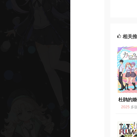
相关
杜鹃的婚
2025
多版 / 爱情 / 