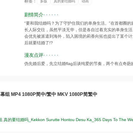
标签：
多版
真的要结婚吗
动画
剧情简介· · · · · ·
“要和我结婚吗？为了守护住我们的单身生活。”在首都圈的
长人际交往，虽然平淡无华，但是各自过着充实的单身生活
会优先被派遣到海外，陷入困境的莉香向拓也提出了某个计
后就要结婚了!?
漫友点评· · · · · ·
伪先婚后爱，先立结婚flag后谈纯爱的节奏，两个有点奇
组 MP4 1080P简中/繁中 MKV 1080P简繁中
的要结婚吗_Kekkon Surutte Hontou Desu Ka_365 Days To The We