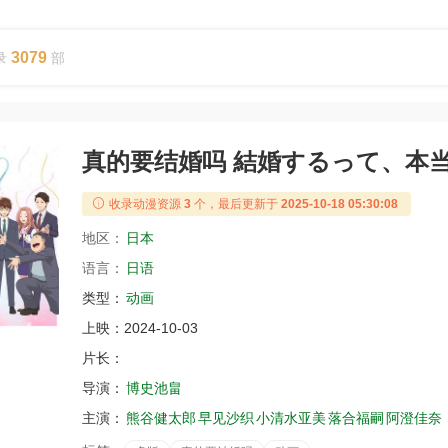
3079
录
部
真的要结婚吗 結婚するって、本
收录动漫资源
3
个，最后更新于
2025-10-18 05:30:08
地区：
日本
语言：
日语
类型：
动画
上映：
2024-10-03
片长：
导演：
博史池畠
主演：
熊谷健太郎
早见沙织
小清水亚美
落合福嗣
阿澄佳奈